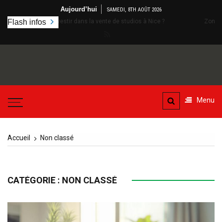
Aller
Aujourd’hui
SAMEDI, 8TH AOÛT 2026
au
oi investir dans la vente de studios à Nice ?
Flash infos
Zones protégées en Ven
contenu
Menu
Accueil
Non classé
CATÉGORIE :
NON CLASSÉ