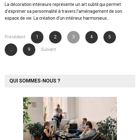
La décoration intérieure représente un art subtil qui permet
d'exprimer sa personnalité à travers l'aménagement de son
espace de vie. La création d'un intérieur harmonieux…
Pagination
Précédent
1
2
3
4
5
des
…
9
Suivant
publications
QUI SOMMES-NOUS ?