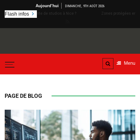
Aller
Aujourd’hui
DIMANCHE, 9TH AOÛT 2026
au
e studios à Nice ?
Flash infos
Zones protégées en Vendée : Permis de construire
contenu
Menu
PAGE DE BLOG