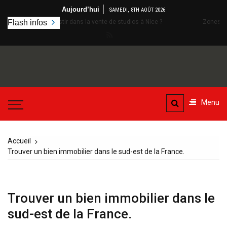
Aller
Aujourd’hui
SAMEDI, 8TH AOÛT 2026
au
 investir dans la vente de studios à Nice ?
Flash infos
Zones protégées en Vendé
contenu
Menu
Accueil
Trouver un bien immobilier dans le sud-est de la France.
Trouver un bien immobilier dans le
sud-est de la France.